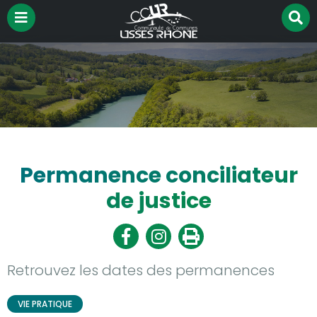
Menu
R
Aller à la recherche
su
le
si
Permanence conciliateur
de justice
Partager
Partager
Imprimer
sur
sur
Facebook
Twitter
Retrouvez les dates des permanences
Thématique :
VIE PRATIQUE