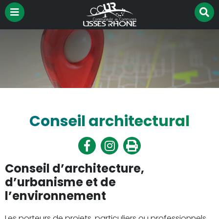
Menu
R
Aller à la recherche
su
le
si
Conseil architectural
Partager
Partager
Imprimer
sur
sur
Facebook
Twitter
Conseil d’architecture,
d’urbanisme et de
l’environnement
Les porteurs de projets, particuliers ou professionnels,