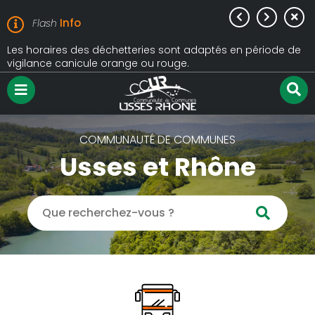
Précédent
Suivant
Info
Flash
Aller à la recherche
Fer
Les horaires des déchetteries sont adaptés en période de
L
vigilance canicule orange ou rouge.
c
Menu
R
su
COMMUNAUTÉ DE COMMUNES
le
Usses et Rhône
si
Rechercher
Valider
sur
le
site