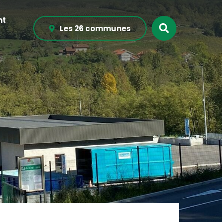
nt
Recherche
Les 26 communes
sur
le
site