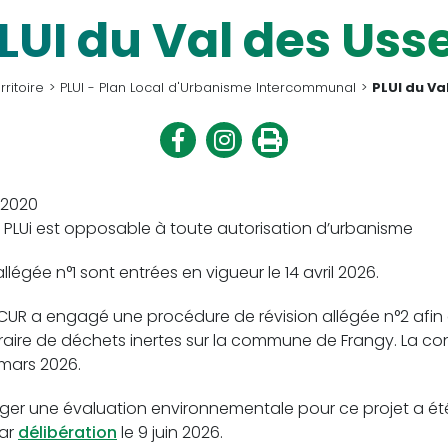
LUI du Val des Uss
rritoire
PLUI - Plan Local d'Urbanisme Intercommunal
PLUI du Va
Partager
Partager
Imprimer
sur
sur
Facebook
Twitter
 2020
 le PLUi est opposable à toute autorisation d’urbanisme
allégée n°1 sont entrées en vigueur le 14 avril 2026.
a CCUR a engagé une procédure de révision allégée n°2 afi
aire de déchets inertes sur la commune de Frangy. La co
 mars 2026.
r une évaluation environnementale pour ce projet a été 
par
délibération
le 9 juin 2026.