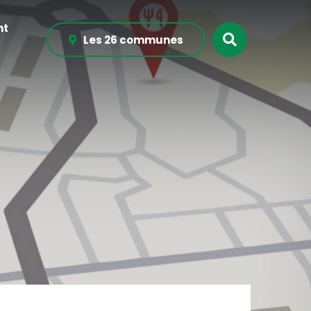
nt
Recherche
Les 26 communes
sur
le
site