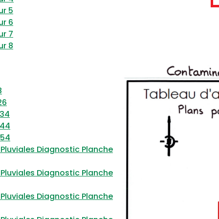
ur 5
ur 6
ur 7
ur 8
8
26
 34
 44
 54
Pluviales Diagnostic Planche
Pluviales Diagnostic Planche
Pluviales Diagnostic Planche