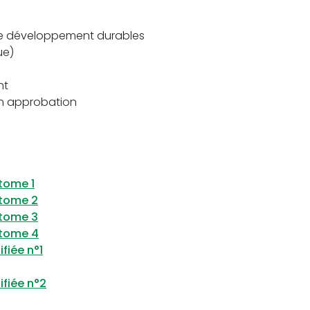
e développement durables
ue)
nt
on approbation
tome 1
 tome 2
 tome 3
 tome 4
fiée n°1
ifiée n°2