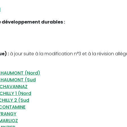
1
e développement durables :
ue)
:
à jour suite à la modification n°3 et à la révision allégé
CHAUMONT (Nord)
 CHAUMONT (Sud
e CHAVANNAZ
HILLY 1 (Nord
HILLY 2 (Sud
 CONTAMINE
 FRANGY
MARLIOZ