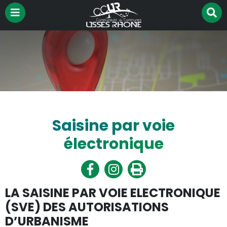
Menu
R
Aller à la recherche
su
le
si
Saisine par voie
électronique
Partager
Partager
Imprimer
sur
sur
Facebook
Twitter
LA SAISINE PAR VOIE ELECTRONIQUE
(SVE) DES AUTORISATIONS
D’URBANISME