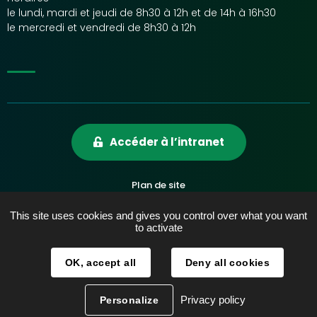
le lundi, mardi et jeudi de 8h30 à 12h et de 14h à 16h30
le mercredi et vendredi de 8h30 à 12h
Accéder à l’intranet
Plan de site
Mentions légales
This site uses cookies and gives you control over what you want
Accessibilité
to activate
Données personnelles
OK, accept all
Deny all cookies
Contact
Réalisation :
La Fabrique
Privacy policy
Personalize
Facebook