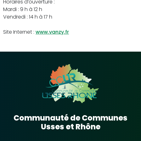
Horaires d’ouverture :
Mardi : 9 h à 12 h
Vendredi : 14 h à 17 h
Site Internet :
www.vanzy.fr
Communauté de Communes
Usses et Rhône