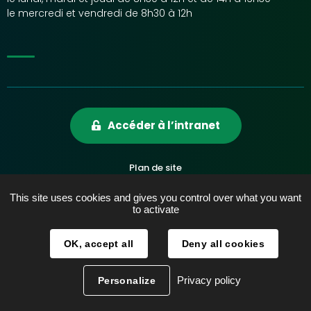
le mercredi et vendredi de 8h30 à 12h
Accéder à l’intranet
Plan de site
Mentions légales
This site uses cookies and gives you control over what you want
Accessibilité
to activate
Données personnelles
OK, accept all
Deny all cookies
Contact
Réalisation :
La Fabrique
Privacy policy
Personalize
Facebook