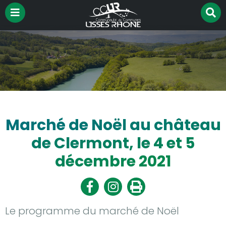
Menu
R
Aller à la recherche
su
le
si
Marché de Noël au château
de Clermont, le 4 et 5
décembre 2021
Partager
Partager
Imprimer
sur
sur
Facebook
Twitter
Le programme du marché de Noël