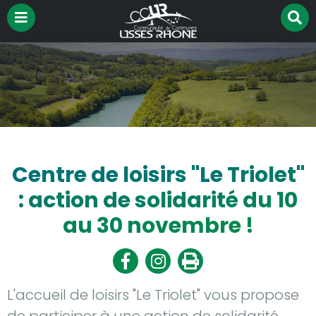
Menu
R
Aller à la recherche
su
le
si
Centre de loisirs "Le Triolet"
: action de solidarité du 10
au 30 novembre !
Partager
Partager
Imprimer
sur
sur
Facebook
Twitter
L'accueil de loisirs "Le Triolet" vous propose