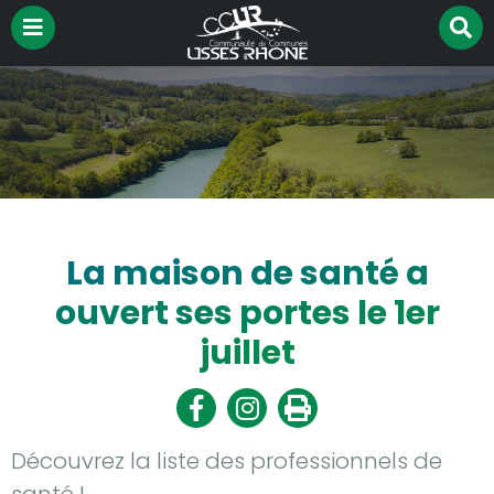
Menu
R
Aller à la recherche
su
le
si
La maison de santé a
ouvert ses portes le 1er
juillet
Partager
Partager
Imprimer
sur
sur
Facebook
Twitter
Découvrez la liste des professionnels de