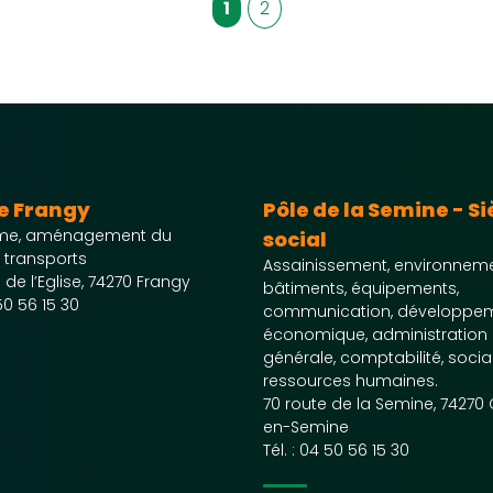
1
2
de Frangy
Pôle de la Semine - S
me, aménagement du
social
e, transports
Assainissement, environneme
 de l’Eglise, 74270 Frangy
bâtiments, équipements,
50 56 15 30
communication, développe
économique, administration
générale, comptabilité, social
ressources humaines.
70 route de la Semine, 74270
en-Semine
Tél. :
04 50 56 15 30