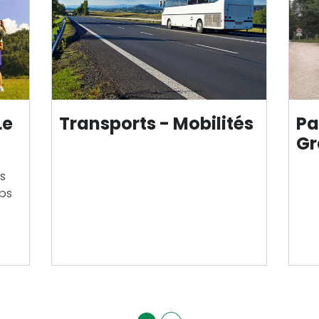
Le
Transport
s - Mobilités
Pa
Gr
es
mps
u