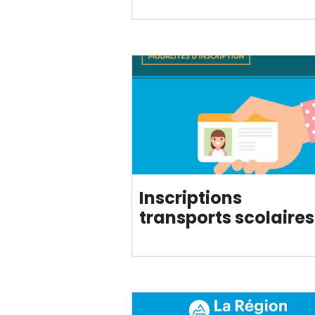
Inscriptions
transport
s
scolaire
s