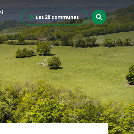
nt
Recherche
Les 26 communes
sur
le
site