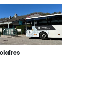
olaire
s