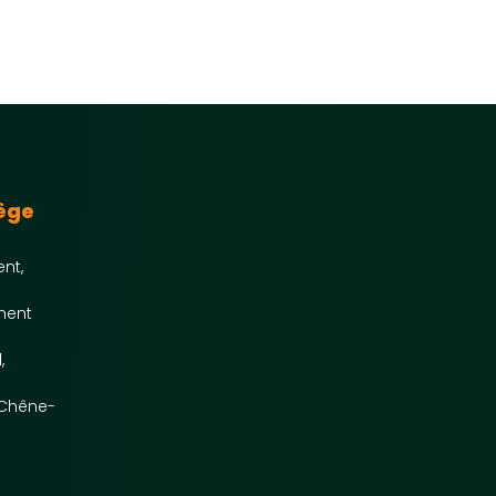
iège
nt,
ment
,
 Chêne-